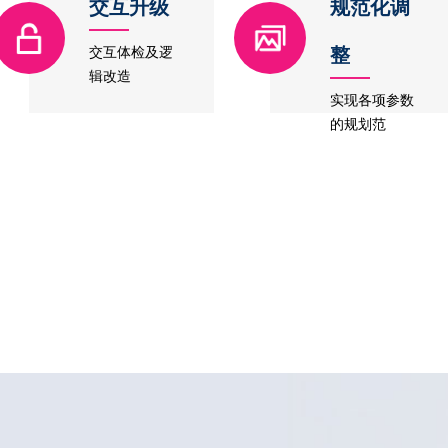
交互升级
规范化调
整
交互体检及逻
辑改造
实现各项参数
的规划范