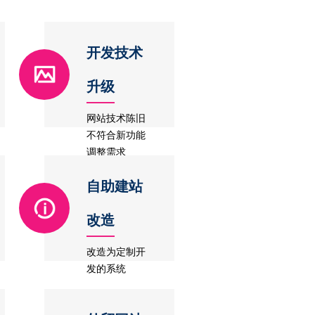
开发技术
升级
网站技术陈旧
不符合新功能
调整需求
自助建站
改造
改造为定制开
发的系统