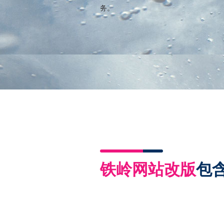
务。
铁岭网站改版
包