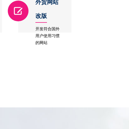
外贸网站
改版
开发符合国外
用户使用习惯
的网站